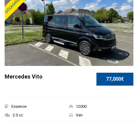
-
Mercedes Vito
77,000€
Essence
12000
2.0 cc
Van